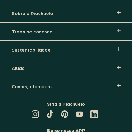
Sobre a Riachuelo
Trabalhe conosco
Sustentabilidade
Ajuda
Conheça também
Siga a Riachuelo
CANAL
TIKTOK
PINTEREST
DA
LINKEDIN
DA
DA
RIACHUELO
DA
RIACHUELO
RIACHUELO
NO
RIACHUELO
YOUTUBE
Baixe nosso APP