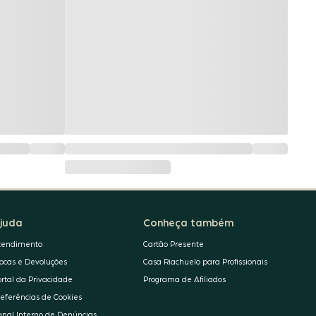
juda
Conheça também
tendimento
Cartão Presente
rocas e Devoluções
Casa Riachuelo para Profissionais
ortal da Privacidade
Programa de Afiliados
referências de Cookies
anal Interno de Denúncias