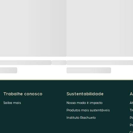
Trabalhe conosco
Sustentabilidade
A
Saiba mais
Nossa moda é impacto
A
Produtos mais sustentáveis
T
Instituto Riachuelo
P
P
C