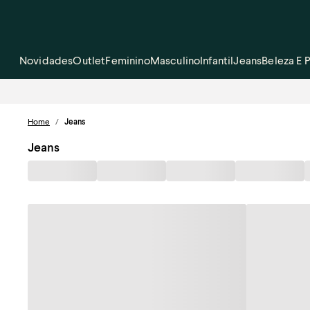
Novidades
Outlet
Feminino
Masculino
Infantil
Jeans
Beleza E 
Home
/
Jeans
Jeans