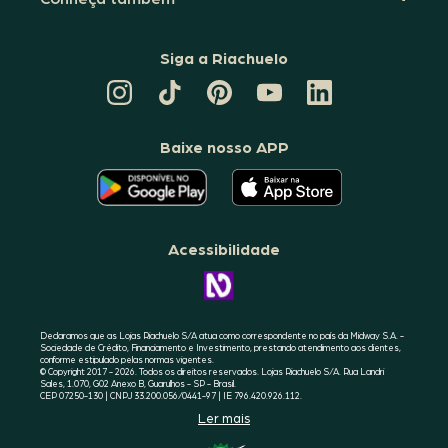
Siga a Riachuelo
CANAL
TIKTOK
PINTEREST
DA
LINKEDIN
DA
DA
RIACHUELO
DA
RIACHUELO
RIACHUELO
NO
RIACHUELO
YOUTUBE
Baixe nosso APP
O
O
APLICATIVO
APLICATIVO
DA
DA
RIACHUELO
RIACHUELO
ESTÁ
ESTÁ
DISPONÍVEL
DISPONÍVEL
NO
NO
Acessibilidade
GOOGLE
APPLE
PLAY
STORE
CONHEÇA
A
ACESSIBILIDADE
RIACHUELO
Declaramos que as Lojas Riachuelo S/A atua como correspondente no país da Midway S.A. -
Sociedade de Crédito, Financiamento e Investimento, prestando atendimento aos clientes,
conforme estipulado pelas normas vigentes.
© Copyright 2017 - 2026. Todos os direitos reservados. Lojas Riachuelo S/A. Rua Landri
Sales, 1.070, G02 Anexo B, Guarulhos - SP - Brasil.
CEP 07250-130 | CNPJ 33.200.056/0441-97 | IE 796.420.926.112.
Ler mais
SELO