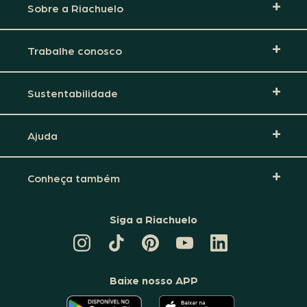
Sobre a Riachuelo
Trabalhe conosco
Sustentabilidade
Ajuda
Conheça também
Siga a Riachuelo
CANAL
TIKTOK
PINTEREST
DA
LINKEDIN
DA
DA
RIACHUELO
DA
RIACHUELO
RIACHUELO
NO
RIACHUELO
YOUTUBE
Baixe nosso APP
O
O
APLICATIVO
APLICATIVO