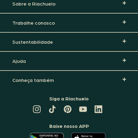
Sobre a Riachuelo
Trabalhe conosco
Sustentabilidade
Ajuda
Conheça também
Siga a Riachuelo
CANAL
TIKTOK
PINTEREST
DA
LINKEDIN
DA
DA
RIACHUELO
DA
RIACHUELO
RIACHUELO
NO
RIACHUELO
YOUTUBE
Baixe nosso APP
O
O
APLICATIVO
APLICATIVO