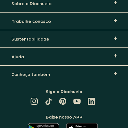
Sobre a Riachuelo
Trabalhe conosco
Sustentabilidade
Ajuda
Conheça também
Siga a Riachuelo
CANAL
TIKTOK
PINTEREST
DA
LINKEDIN
DA
DA
RIACHUELO
DA
RIACHUELO
RIACHUELO
NO
RIACHUELO
YOUTUBE
Baixe nosso APP
O
O
APLICATIVO
APLICATIVO