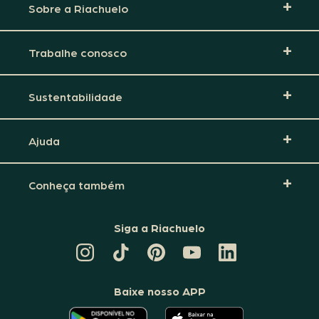
Sobre a Riachuelo
Trabalhe conosco
Sustentabilidade
Ajuda
Conheça também
Siga a Riachuelo
CANAL
TIKTOK
PINTEREST
DA
LINKEDIN
DA
DA
RIACHUELO
DA
RIACHUELO
RIACHUELO
NO
RIACHUELO
YOUTUBE
Baixe nosso APP
O
O
APLICATIVO
APLICATIVO