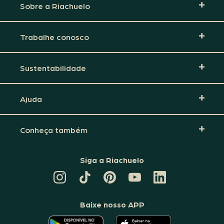
Sobre a Riachuelo
Trabalhe conosco
Sustentabilidade
Ajuda
Conheça também
Siga a Riachuelo
CANAL
TIKTOK
PINTEREST
DA
LINKEDIN
DA
DA
RIACHUELO
DA
RIACHUELO
RIACHUELO
NO
RIACHUELO
YOUTUBE
Baixe nosso APP
O
O
APLICATIVO
APLICATIVO