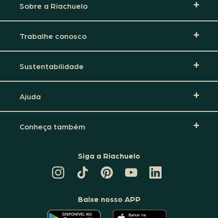
Sobre a Riachuelo
Trabalhe conosco
Sustentabilidade
Ajuda
Conheça também
Siga a Riachuelo
CANAL
TIKTOK
PINTEREST
DA
LINKEDIN
DA
DA
RIACHUELO
DA
RIACHUELO
RIACHUELO
NO
RIACHUELO
YOUTUBE
Baixe nosso APP
O
O
APLICATIVO
APLICATIVO