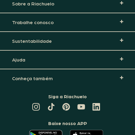
Sobre a Riachuelo
Trabalhe conosco
Sustentabilidade
Ajuda
Conheça também
Siga a Riachuelo
CANAL
TIKTOK
PINTEREST
DA
LINKEDIN
DA
DA
RIACHUELO
DA
RIACHUELO
RIACHUELO
NO
RIACHUELO
YOUTUBE
Baixe nosso APP
O
O
APLICATIVO
APLICATIVO