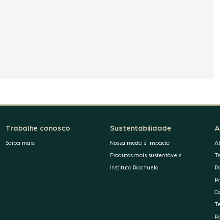
Trabalhe conosco
Sustentabilidade
A
Saiba mais
Nossa moda é impacto
A
Produtos mais sustentáveis
T
Instituto Riachuelo
P
P
C
T
R