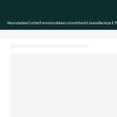
Novidades
Outlet
Feminino
Masculino
Infantil
Jeans
Beleza E 