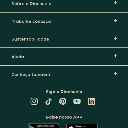
Sobre a Riachuelo
Trabalhe conosco
Sustentabilidade
Ajuda
Conheça também
Siga a Riachuelo
CANAL
TIKTOK
PINTEREST
DA
LINKEDIN
DA
DA
RIACHUELO
DA
RIACHUELO
RIACHUELO
NO
RIACHUELO
YOUTUBE
Baixe nosso APP
O
O
APLICATIVO
APLICATIVO