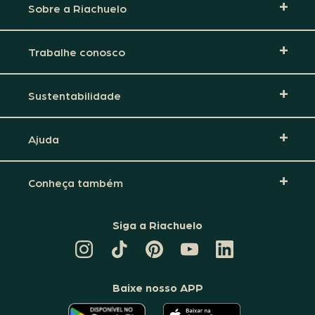
Sobre a Riachuelo
Trabalhe conosco
Sustentabilidade
Ajuda
Conheça também
Siga a Riachuelo
CANAL
TIKTOK
PINTEREST
DA
LINKEDIN
DA
DA
RIACHUELO
DA
RIACHUELO
RIACHUELO
NO
RIACHUELO
YOUTUBE
Baixe nosso APP
O
O
APLICATIVO
APLICATIVO