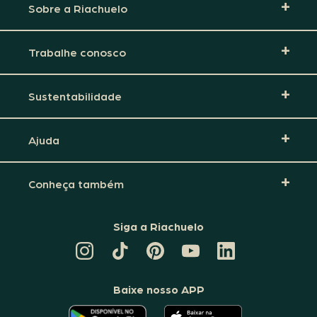
Sobre a Riachuelo
Trabalhe conosco
Sustentabilidade
Ajuda
Conheça também
Siga a Riachuelo
CANAL
TIKTOK
PINTEREST
DA
LINKEDIN
DA
DA
RIACHUELO
DA
RIACHUELO
RIACHUELO
NO
RIACHUELO
YOUTUBE
Baixe nosso APP
O
O
APLICATIVO
APLICATIVO