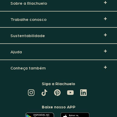
Sobre a Riachuelo
Trabalhe conosco
Sustentabilidade
Ajuda
Conheça também
Siga a Riachuelo
CANAL
TIKTOK
PINTEREST
DA
LINKEDIN
DA
DA
RIACHUELO
DA
RIACHUELO
RIACHUELO
NO
RIACHUELO
YOUTUBE
Baixe nosso APP
O
O
APLICATIVO
APLICATIVO