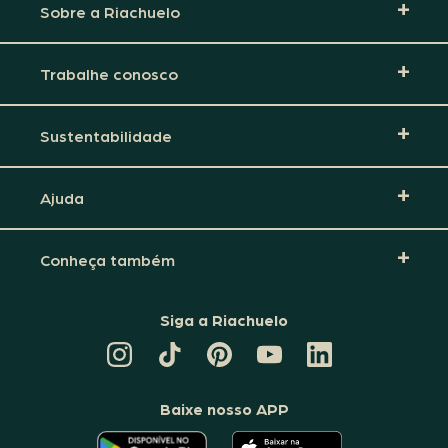
Sobre a Riachuelo
Trabalhe conosco
Sustentabilidade
Ajuda
Conheça também
Siga a Riachuelo
CANAL
TIKTOK
PINTEREST
DA
LINKEDIN
DA
DA
RIACHUELO
DA
RIACHUELO
RIACHUELO
NO
RIACHUELO
YOUTUBE
Baixe nosso APP
O
O
APLICATIVO
APLICATIVO