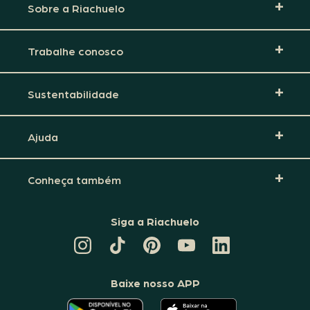
Sobre a Riachuelo
Trabalhe conosco
Sustentabilidade
Ajuda
Conheça também
Siga a Riachuelo
CANAL
TIKTOK
PINTEREST
DA
LINKEDIN
DA
DA
RIACHUELO
DA
RIACHUELO
RIACHUELO
NO
RIACHUELO
YOUTUBE
Baixe nosso APP
O
O
APLICATIVO
APLICATIVO