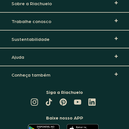
Sobre a Riachuelo
Trabalhe conosco
Sustentabilidade
Ajuda
Conheça também
Siga a Riachuelo
CANAL
TIKTOK
PINTEREST
DA
LINKEDIN
DA
DA
RIACHUELO
DA
RIACHUELO
RIACHUELO
NO
RIACHUELO
YOUTUBE
Baixe nosso APP
O
O
APLICATIVO
APLICATIVO