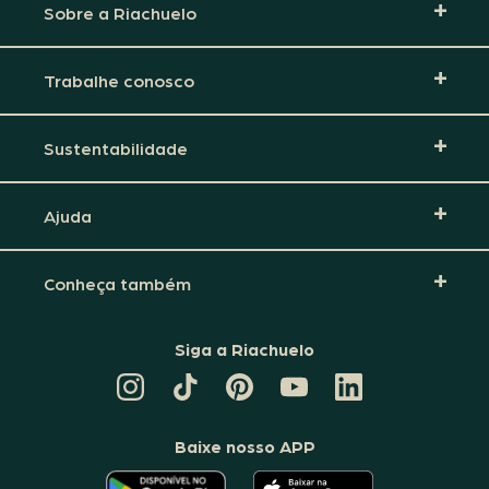
Sobre a Riachuelo
Trabalhe conosco
Sustentabilidade
Ajuda
Conheça também
Siga a Riachuelo
CANAL
TIKTOK
PINTEREST
DA
LINKEDIN
DA
DA
RIACHUELO
DA
RIACHUELO
RIACHUELO
NO
RIACHUELO
YOUTUBE
Baixe nosso APP
O
O
APLICATIVO
APLICATIVO