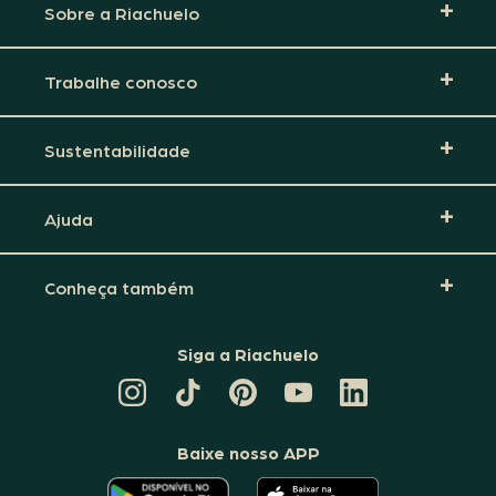
Sobre a Riachuelo
Trabalhe conosco
Sustentabilidade
Ajuda
Conheça também
Siga a Riachuelo
CANAL
TIKTOK
PINTEREST
DA
LINKEDIN
DA
DA
RIACHUELO
DA
RIACHUELO
RIACHUELO
NO
RIACHUELO
YOUTUBE
Baixe nosso APP
O
O
APLICATIVO
APLICATIVO