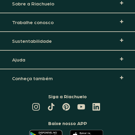
Sobre a Riachuelo
Trabalhe conosco
Sustentabilidade
Ajuda
Conheça também
Siga a Riachuelo
CANAL
TIKTOK
PINTEREST
DA
LINKEDIN
DA
DA
RIACHUELO
DA
RIACHUELO
RIACHUELO
NO
RIACHUELO
YOUTUBE
Baixe nosso APP
O
O
APLICATIVO
APLICATIVO