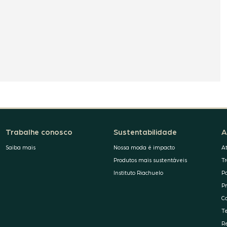
Trabalhe conosco
Sustentabilidade
A
Saiba mais
Nossa moda é impacto
A
Produtos mais sustentáveis
T
Instituto Riachuelo
P
P
C
T
R