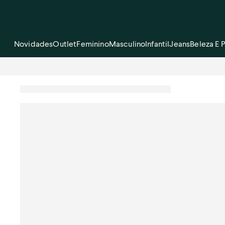
Novidades
Outlet
Feminino
Masculino
Infantil
Jeans
Beleza E 