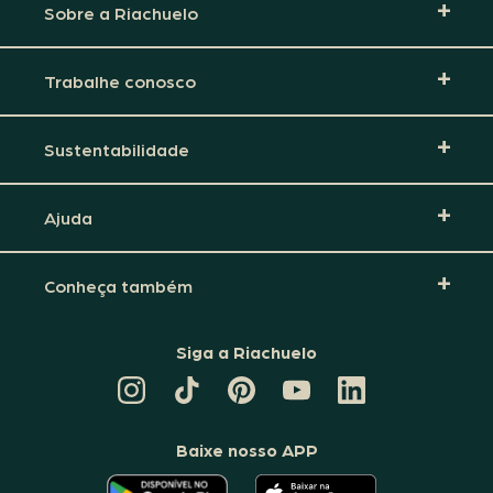
Sobre a Riachuelo
Trabalhe conosco
Sustentabilidade
Ajuda
Conheça também
Siga a Riachuelo
CANAL
TIKTOK
PINTEREST
DA
LINKEDIN
DA
DA
RIACHUELO
DA
RIACHUELO
RIACHUELO
NO
RIACHUELO
YOUTUBE
Baixe nosso APP
O
O
APLICATIVO
APLICATIVO