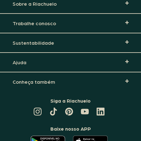
Sobre a Riachuelo
Trabalhe conosco
Sustentabilidade
Ajuda
Conheça também
Siga a Riachuelo
CANAL
TIKTOK
PINTEREST
DA
LINKEDIN
DA
DA
RIACHUELO
DA
RIACHUELO
RIACHUELO
NO
RIACHUELO
YOUTUBE
Baixe nosso APP
O
O
APLICATIVO
APLICATIVO