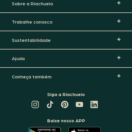
Sobre a Riachuelo
Trabalhe conosco
Sustentabilidade
Ajuda
Conheça também
Siga a Riachuelo
CANAL
TIKTOK
PINTEREST
DA
LINKEDIN
DA
DA
RIACHUELO
DA
RIACHUELO
RIACHUELO
NO
RIACHUELO
YOUTUBE
Baixe nosso APP
O
O
APLICATIVO
APLICATIVO