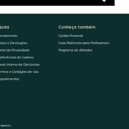
juda
Conheça também
tendimento
Cartão Presente
rocas e Devoluções
Casa Riachuelo para Profissionais
ortal da Privacidade
Programa de Afiliados
referências de Cookies
anal Interno de Denúncias
ermos e Condições de Uso
egulamentos
 vigentes.