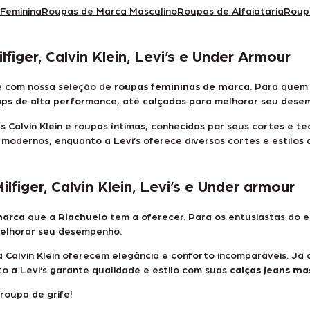
Feminina
Roupas de Marca Masculino
Roupas de Alfaiataria
Roupa
iger, Calvin Klein, Levi’s e Under Armour
de com nossa seleção de
roupas femininas de marca
. Para quem
ops de alta performance, até calçados para melhorar seu dese
 Calvin Klein
e roupas íntimas, conhecidas por seus cortes e tec
modernos, enquanto a Levi’s oferece diversos cortes e estilos
iger, Calvin Klein, Levi’s e Under armour
marca
que a
Riachuelo
tem a oferecer. Para os entusiastas do 
elhorar seu desempenho.
Calvin Klein
oferecem elegância e conforto incomparáveis. Já 
o a Levi’s garante qualidade e estilo com suas
calças jeans ma
roupa de grife!