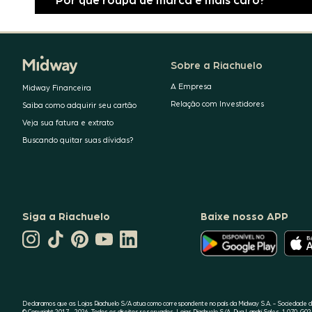
Sobre a Riachuelo
A Empresa
Midway Financeira
Relação com Investidores
Saiba como adquirir seu cartão
Veja sua fatura e extrato
Buscando quitar suas dívidas?
Siga a Riachuelo
Baixe nosso APP
CANAL
O
TIKTOK
PINTEREST
DA
LINKEDIN
APLICATIVO
DA
DA
RIACHUELO
DA
DA
RIACHUELO
RIACHUELO
NO
RIACHUELO
RIACHUELO
YOUTUBE
ESTÁ
DISPONÍVEL
NO
GOOGLE
Declaramos que as Lojas Riachuelo S/A atua como correspondente no país da Midway S.A. - Sociedade de
PLAY
© Copyright 2017 - 2026. Todos os direitos reservados. Lojas Riachuelo S/A. Rua Landri Sales, 1.070, G02 