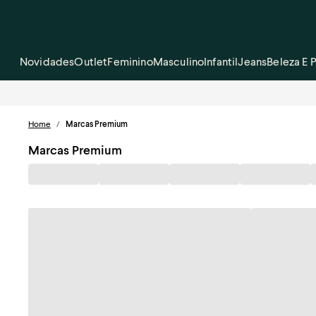
Novidades
Outlet
Feminino
Masculino
Infantil
Jeans
Beleza E 
Home
/
Marcas Premium
Marcas Premium