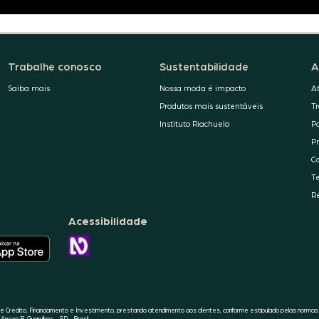
Trabalhe conosco
Sustentabilidade
A
Saiba mais
Nossa moda é impacto
A
Produtos mais sustentáveis
T
Instituto Riachuelo
P
P
C
T
R
Acessibilidade
O
APLICATIVO
CONHEÇA
DA
A
RIACHUELO
ACESSIBILIDADE
ESTÁ
RIACHUELO
DISPONÍVEL
NO
APPLE
 Crédito, Financiamento e Investimento, prestando atendimento aos clientes, conforme estipulado pelas normas
STORE
Anexo B, Guarulhos - SP - Brasil.