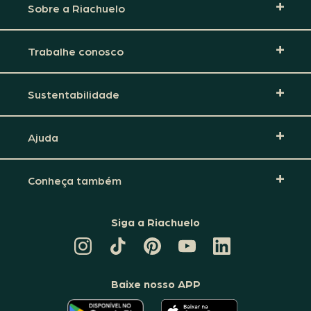
Sobre a Riachuelo
Trabalhe conosco
Sustentabilidade
Ajuda
Conheça também
Siga a Riachuelo
CANAL
TIKTOK
PINTEREST
DA
LINKEDIN
DA
DA
RIACHUELO
DA
RIACHUELO
RIACHUELO
NO
RIACHUELO
YOUTUBE
Baixe nosso APP
O
O
APLICATIVO
APLICATIVO