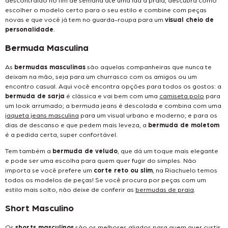
escolher o modelo certo para o seu estilo e combine com peças
novas e que você já tem no guarda-roupa para um
visual cheio de
personalidade
.
Bermuda Masculina
As
bermudas masculinas
são aquelas companheiras que nunca te
deixam na mão, seja para um churrasco com os amigos ou um
encontro casual. Aqui você encontra opções para todos os gostos: a
bermuda de sarja
é clássica e vai bem com uma
camiseta polo
para
um look arrumado; a bermuda jeans é descolada e combina com uma
jaqueta jeans masculina
para um visual urbano e moderno; e para os
dias de descanso e que pedem mais leveza, a
bermuda de moletom
é a pedida certa, super confortável.
Tem também a
bermuda de veludo
, que dá um toque mais elegante
e pode ser uma escolha para quem quer fugir do simples. Não
importa se você prefere um
corte reto ou slim
, na Riachuelo temos
todos os modelos de peças! Se você procura por peças com um
estilo mais solto, não deixe de conferir as
bermudas de praia
.
Short Masculino
Os
shorts masculinos
são os melhores aliados para quem quer curtir