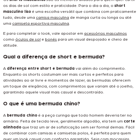
os dias de sol com estilo e praticidade. Para o dia a dia, o
short
masculino liso
é uma escolha versátil que combina com praticamente
tudo, desde uma
camisa masculina
de manga curta ou longa ou até
uma
camiseta esportiva masculina
.
E para completar o look, vale apostar em
acessórios masculinos
como
óculos de sol
e
bonés
para um visual despojado e cheio de
atitude.
Qual a diferença de short e bermuda?
A
diferença entre short e bermuda
vai além do comprimento.
Enquanto os shorts costumam ser mais curtos e perfeitos para
atividades ao ar livre e momentos de lazer, as bermudas oferecem
um toque de elegância, com comprimentos que variam até o joelho,
garantindo aquele visual mais casual e descontraído.
O que é uma bermuda chino?
A
bermuda chino
é a peça curinga que todo homem deveria ter no
armário. Feita de tecido leve, geralmente algodão, ela tem um
corte
alinhado
que traz um ar de sofisticação sem ser formal demais. Fácil
de combinar com camisas e camisetas polos, é perfeita para quem
quer um look casual com conforto garantido. Seja com
mocassins