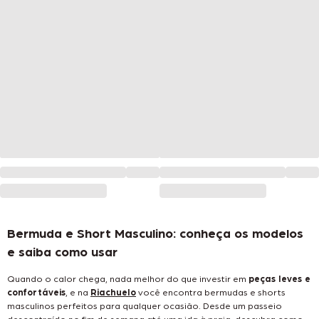
Bermuda e Short Masculino: conheça os modelos
e saiba como usar
Quando o calor chega, nada melhor do que investir em
peças leves e
confortáveis
, e na
Riachuelo
você encontra bermudas e shorts
masculinos perfeitos para qualquer ocasião. Desde um passeio
descontraído no fim de semana até uma ida à praia, descubra como