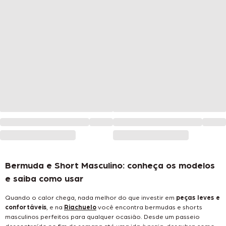
Bermuda e Short Masculino: conheça os modelos
e saiba como usar
Quando o calor chega, nada melhor do que investir em
peças leves e
confortáveis
, e na
Riachuelo
você encontra bermudas e shorts
masculinos perfeitos para qualquer ocasião. Desde um passeio
descontraído no fim de semana até uma ida à praia, descubra como