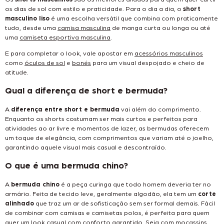
os dias de sol com estilo e praticidade. Para o dia a dia, o
short
masculino liso
é uma escolha versátil que combina com praticamente
tudo, desde uma
camisa masculina
de manga curta ou longa ou até
uma
camiseta esportiva masculina
.
E para completar o look, vale apostar em
acessórios masculinos
como
óculos de sol
e
bonés
para um visual despojado e cheio de
atitude.
Qual a diferença de short e bermuda?
A
diferença entre short e bermuda
vai além do comprimento.
Enquanto os shorts costumam ser mais curtos e perfeitos para
atividades ao ar livre e momentos de lazer, as bermudas oferecem
um toque de elegância, com comprimentos que variam até o joelho,
garantindo aquele visual mais casual e descontraído.
O que é uma bermuda chino?
A
bermuda chino
é a peça curinga que todo homem deveria ter no
armário. Feita de tecido leve, geralmente algodão, ela tem um
corte
alinhado
que traz um ar de sofisticação sem ser formal demais. Fácil
de combinar com camisas e camisetas polos, é perfeita para quem
quer um look casual com conforto garantido. Seja com
mocassins