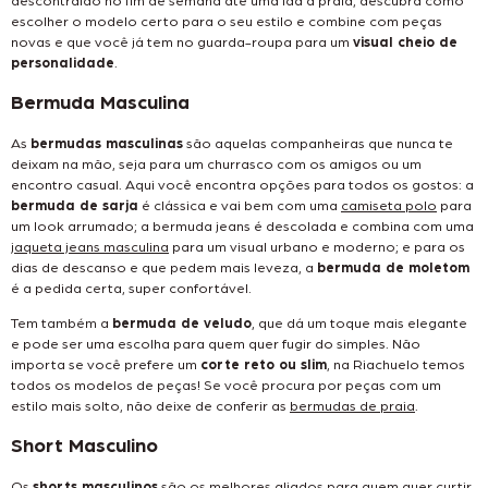
escolher o modelo certo para o seu estilo e combine com peças
novas e que você já tem no guarda-roupa para um
visual cheio de
personalidade
.
Bermuda Masculina
As
bermudas masculinas
são aquelas companheiras que nunca te
deixam na mão, seja para um churrasco com os amigos ou um
encontro casual. Aqui você encontra opções para todos os gostos: a
bermuda de sarja
é clássica e vai bem com uma
camiseta polo
para
um look arrumado; a bermuda jeans é descolada e combina com uma
jaqueta jeans masculina
para um visual urbano e moderno; e para os
dias de descanso e que pedem mais leveza, a
bermuda de moletom
é a pedida certa, super confortável.
Tem também a
bermuda de veludo
, que dá um toque mais elegante
e pode ser uma escolha para quem quer fugir do simples. Não
importa se você prefere um
corte reto ou slim
, na Riachuelo temos
todos os modelos de peças! Se você procura por peças com um
estilo mais solto, não deixe de conferir as
bermudas de praia
.
Short Masculino
Os
shorts masculinos
são os melhores aliados para quem quer curtir