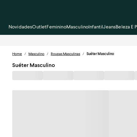
Novidades
Outlet
Feminino
Masculino
Infantil
Jeans
Beleza E 
Home
/
Masculino
/
Roupas Masculinas
/
Suéter Masculino
Suéter Masculino