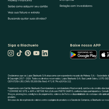
Midway Financeira
Relação com Investidores
Saiba como adquirir seu cartão
Veja sua fatura e extrato
Buscando quitar suas dívidas?
Siga a Riachuelo
Baixe nosso APP
CANAL
O
TIKTOK
PINTEREST
DA
LINKEDIN
APLICATIVO
DA
DA
RIACHUELO
DA
DA
RIACHUELO
RIACHUELO
NO
RIACHUELO
RIACHUELO
YOUTUBE
ESTÁ
DISPONÍVEL
NO
GOOGLE
Declaramos que as Lojas Riachuelo S/A atua como correspondente no país da Midway S.A. - Sociedade de
PLAY
© Copyright 2017 - 2026. Todos os direitos reservados. Lojas Riachuelo S/A. Rua Landri Sales, 1.070, G02 
CEP 07250-130 | CNPJ 33.200.056/0441-97 | IE 796.420.926.112.
Pagamento com Cartão Riachuelo (Sem bandeira e com bandeira Mastercard), cartões de crédito das bande
* COMPRE NO SITE e APP e RETIRE NA LOJA com FRETE GRÁTIS, conforme lojas participantes. Consulte a
Preços, promoções, condições de pagamento, valores de frete e disponibilidade de estoque são aplicado
produto.
Em caso de divergência de valores entre a página do produto e a Sacola de Compras, a Riachuelo se reser