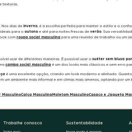
e texturas.
. Nos dias de
inverno
, é a escolha perfeita para manter o estilo e o co
 ideais para o
outono
e até para noites frescas de
verão
. Sua versatilid
 look com
roupa social masculina
para uma reunião de trabalho ou um jan
ssível usar de diferentes maneiras. É possível usar o
suéter sem blusa por
uma
camisa social masculina
é um dos looks mais clássicos e sem erro pa
lça
é uma excelente opção, criando um look moderno e alinhado. Quant
ok em um ambiente mais informal e em climas mais amenos, optando por um
r Masculino
Calça Masculina
Moletom Masculino
Casaco e Jaqueta Mas
Trabalhe conosco
Sustentabilidade
A
Saiba mais
Nossa moda é impacto
A