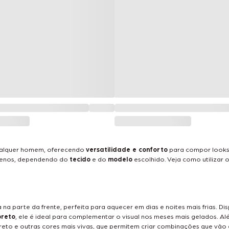
qualquer homem, oferecendo
versatilidade e conforto
para compor looks 
 amenos, dependendo do
tecido
e do
modelo
escolhido. Veja como utilizar 
 na parte da frente, perfeita para aquecer em dias e noites mais frias. 
preto
, ele é ideal para complementar o visual nos meses mais gelados. 
preto e outras cores mais vivas, que permitem criar combinações que vã