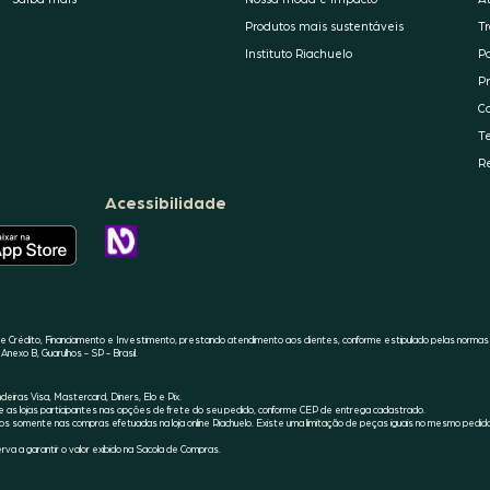
Produtos mais sustentáveis
T
Instituto Riachuelo
P
P
C
T
R
Acessibilidade
O
APLICATIVO
CONHEÇA
DA
A
RIACHUELO
ACESSIBILIDADE
ESTÁ
RIACHUELO
DISPONÍVEL
NO
APPLE
 Crédito, Financiamento e Investimento, prestando atendimento aos clientes, conforme estipulado pelas normas
STORE
Anexo B, Guarulhos - SP - Brasil.
iras Visa, Mastercard, Diners, Elo e Pix.
s lojas participantes nas opções de frete do seu pedido, conforme CEP de entrega cadastrado.
s somente nas compras efetuadas na loja online Riachuelo. Existe uma limitação de peças iguais no mesmo pedid
va a garantir o valor exibido na Sacola de Compras.