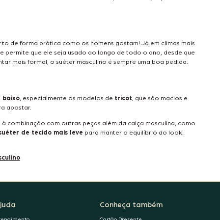
nforto de forma prática como os homens gostam! Já em climas mais
ade permite que ele seja usado ao longo de todo o ano, desde que
tar mais formal, o suéter masculino é sempre uma boa pedida.
 baixo
, especialmente os modelos de
tricot
, que são macios e
ra apostar.
o à combinação com outras peças além da calça masculina, como
suéter de tecido mais leve
para manter o equilíbrio do look.
culino
juda
Conheça também
tendimento
Cartão Presente