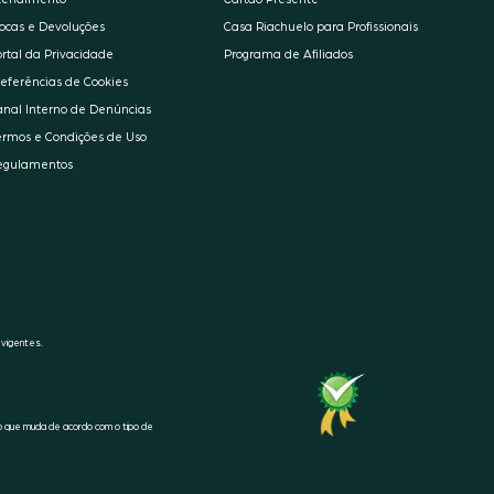
rocas e Devoluções
Casa Riachuelo para Profissionais
ortal da Privacidade
Programa de Afiliados
referências de Cookies
anal Interno de Denúncias
ermos e Condições de Uso
egulamentos
 vigentes.
SELO
RA1000
o que muda de acordo com o tipo de