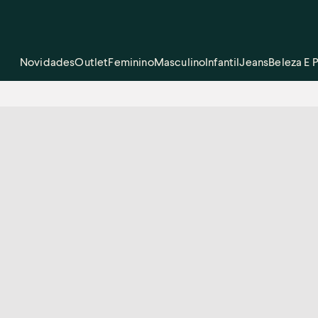
Novidades
Outlet
Feminino
Masculino
Infantil
Jeans
Beleza E 