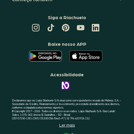
Siga a Riachuelo
CANAL
TIKTOK
PINTEREST
DA
LINKEDIN
DA
DA
RIACHUELO
DA
RIACHUELO
RIACHUELO
NO
RIACHUELO
YOUTUBE
Baixe nosso APP
O
O
APLICATIVO
APLICATIVO
DA
DA
RIACHUELO
RIACHUELO
ESTÁ
ESTÁ
DISPONÍVEL
DISPONÍVEL
NO
NO
Acessibilidade
GOOGLE
APPLE
PLAY
STORE
CONHEÇA
A
ACESSIBILIDADE
RIACHUELO
Declaramos que as Lojas Riachuelo S/A atua como correspondente no país da Midway S.A. -
Sociedade de Crédito, Financiamento e Investimento, prestando atendimento aos clientes,
conforme estipulado pelas normas vigentes.
© Copyright 2017 - 2026. Todos os direitos reservados. Lojas Riachuelo S/A. Rua Landri
Sales, 1.070, G02 Anexo B, Guarulhos - SP - Brasil.
CEP 07250-130 | CNPJ 33.200.056/0441-97 | IE 796.420.926.112.
Ler mais
SELO