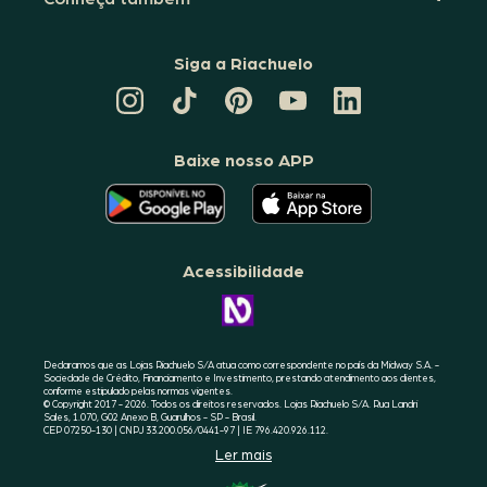
Siga a Riachuelo
CANAL
TIKTOK
PINTEREST
DA
LINKEDIN
DA
DA
RIACHUELO
DA
RIACHUELO
RIACHUELO
NO
RIACHUELO
YOUTUBE
Baixe nosso APP
O
O
APLICATIVO
APLICATIVO
DA
DA
RIACHUELO
RIACHUELO
ESTÁ
ESTÁ
DISPONÍVEL
DISPONÍVEL
NO
NO
Acessibilidade
GOOGLE
APPLE
PLAY
STORE
CONHEÇA
A
ACESSIBILIDADE
RIACHUELO
Declaramos que as Lojas Riachuelo S/A atua como correspondente no país da Midway S.A. -
Sociedade de Crédito, Financiamento e Investimento, prestando atendimento aos clientes,
conforme estipulado pelas normas vigentes.
© Copyright 2017 - 2026. Todos os direitos reservados. Lojas Riachuelo S/A. Rua Landri
Sales, 1.070, G02 Anexo B, Guarulhos - SP - Brasil.
CEP 07250-130 | CNPJ 33.200.056/0441-97 | IE 796.420.926.112.
Ler mais
SELO