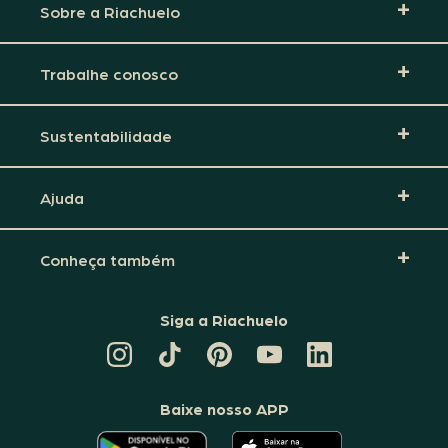
Sobre a Riachuelo
Trabalhe conosco
Sustentabilidade
Ajuda
Conheça também
Siga a Riachuelo
CANAL
TIKTOK
PINTEREST
DA
LINKEDIN
DA
DA
RIACHUELO
DA
RIACHUELO
RIACHUELO
NO
RIACHUELO
YOUTUBE
Baixe nosso APP
O
O
APLICATIVO
APLICATIVO