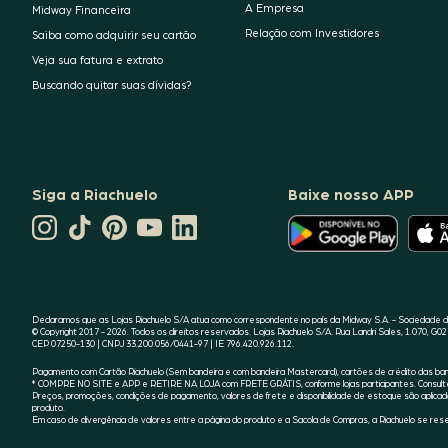
A Empresa
Midway Financeira
Relação com Investidores
Saiba como adquirir seu cartão
Veja sua fatura e extrato
Buscando quitar suas dívidas?
Siga a Riachuelo
Baixe nosso APP
CANAL
O
TIKTOK
PINTEREST
DA
LINKEDIN
APLICATIVO
DA
DA
RIACHUELO
DA
DA
RIACHUELO
RIACHUELO
NO
RIACHUELO
RIACHUELO
YOUTUBE
ESTÁ
DISPONÍVEL
NO
GOOGLE
Declaramos que as Lojas Riachuelo S/A atua como correspondente no país da Midway S.A. - Sociedade de
PLAY
© Copyright 2017 - 2026. Todos os direitos reservados. Lojas Riachuelo S/A. Rua Landri Sales, 1.070, G02 
CEP 07250-130 | CNPJ 33.200.056/0441-97 | IE 796.420.926.112.
Pagamento com Cartão Riachuelo (Sem bandeira e com bandeira Mastercard), cartões de crédito das bande
* COMPRE NO SITE e APP e RETIRE NA LOJA com FRETE GRÁTIS, conforme lojas participantes. Consulte a
Preços, promoções, condições de pagamento, valores de frete e disponibilidade de estoque são aplicado
produto.
Em caso de divergência de valores entre a página do produto e a Sacola de Compras, a Riachuelo se reser