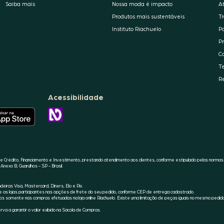
Saiba mais
Nossa moda é impacto
A
Produtos mais sustentáveis
T
Instituto Riachuelo
P
P
C
T
R
Acessibilidade
O
APLICATIVO
CONHEÇA
DA
A
RIACHUELO
ACESSIBILIDADE
ESTÁ
RIACHUELO
DISPONÍVEL
NO
APPLE
 Crédito, Financiamento e Investimento, prestando atendimento aos clientes, conforme estipulado pelas normas
STORE
Anexo B, Guarulhos - SP - Brasil.
iras Visa, Mastercard, Diners, Elo e Pix.
s lojas participantes nas opções de frete do seu pedido, conforme CEP de entrega cadastrado.
s somente nas compras efetuadas na loja online Riachuelo. Existe uma limitação de peças iguais no mesmo pedid
va a garantir o valor exibido na Sacola de Compras.