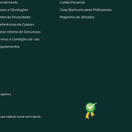
tendimento
Cartão Presente
rocas e Devoluções
Casa Riachuelo para Profissionais
ortal da Privacidade
Programa de Afiliados
referências de Cookies
anal Interno de Denúncias
ermos e Condições de Uso
egulamentos
 vigentes.
SELO
RA1000
o que muda de acordo com o tipo de