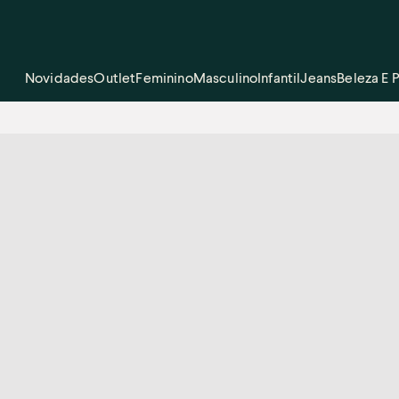
Novidades
Outlet
Feminino
Masculino
Infantil
Jeans
Beleza E 