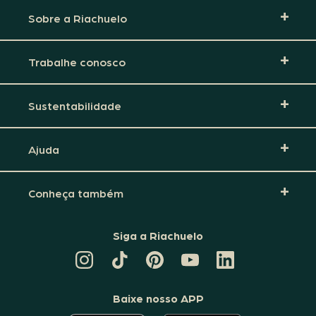
Sobre a Riachuelo
Trabalhe conosco
Sustentabilidade
Ajuda
Conheça também
Siga a Riachuelo
CANAL
TIKTOK
PINTEREST
DA
LINKEDIN
DA
DA
RIACHUELO
DA
RIACHUELO
RIACHUELO
NO
RIACHUELO
YOUTUBE
Baixe nosso APP