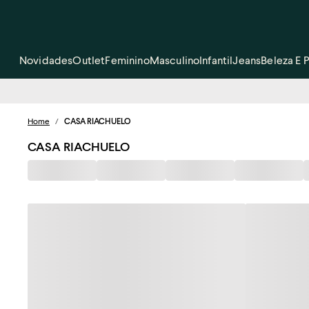
Novidades
Outlet
Feminino
Masculino
Infantil
Jeans
Beleza E 
Home
/
CASA RIACHUELO
CASA RIACHUELO