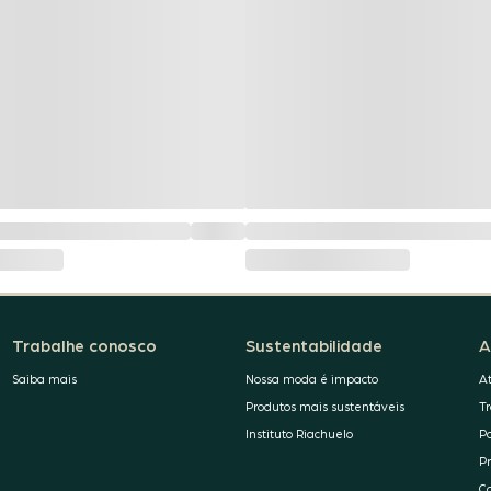
Trabalhe conosco
Sustentabilidade
A
Saiba mais
Nossa moda é impacto
A
Produtos mais sustentáveis
T
Instituto Riachuelo
P
P
C