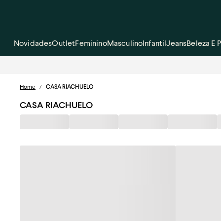
Novidades
Outlet
Feminino
Masculino
Infantil
Jeans
Beleza E 
Home
/
CASA RIACHUELO
CASA RIACHUELO