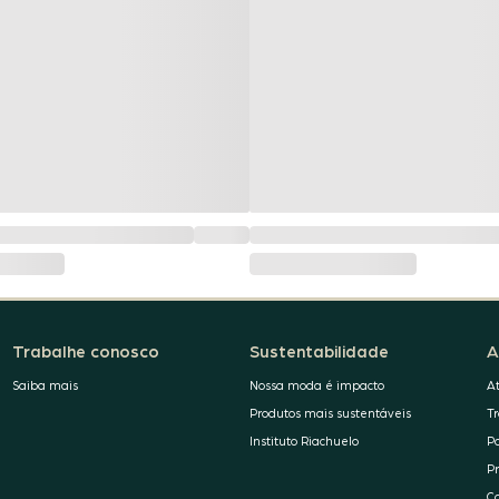
Trabalhe conosco
Sustentabilidade
A
Saiba mais
Nossa moda é impacto
A
Produtos mais sustentáveis
T
Instituto Riachuelo
P
P
C