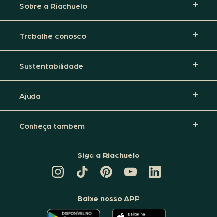
Sobre a Riachuelo
Trabalhe conosco
Sustentabilidade
Ajuda
Conheça também
Siga a Riachuelo
CANAL
TIKTOK
PINTEREST
DA
LINKEDIN
DA
DA
RIACHUELO
DA
RIACHUELO
RIACHUELO
NO
RIACHUELO
YOUTUBE
Baixe nosso APP
O
O
APLICATIVO
APLICATIVO