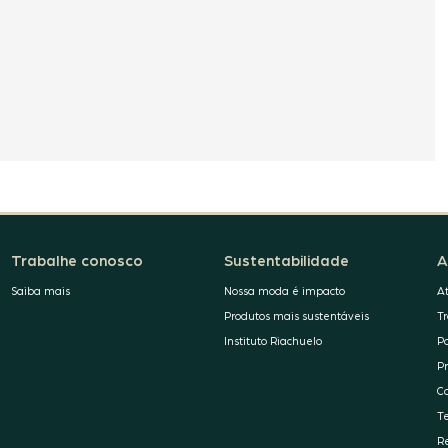
Trabalhe conosco
Sustentabilidade
A
Saiba mais
Nossa moda é impacto
A
Produtos mais sustentáveis
T
Instituto Riachuelo
P
P
C
T
R