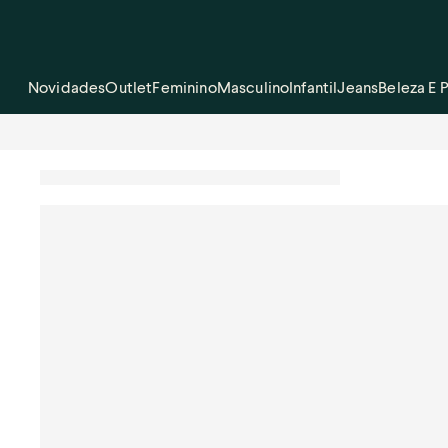
Novidades
Outlet
Feminino
Masculino
Infantil
Jeans
Beleza E 