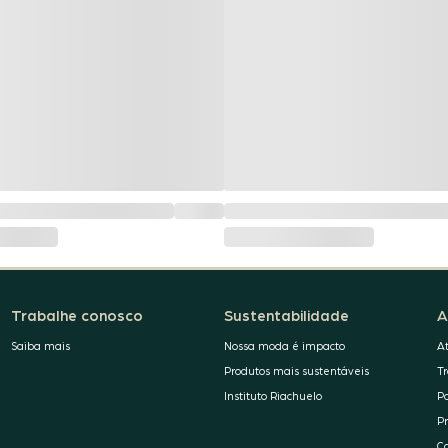
Trabalhe conosco
Sustentabilidade
A
Saiba mais
Nossa moda é impacto
A
Produtos mais sustentáveis
T
Instituto Riachuelo
P
P
C