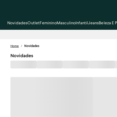
Novidades
Outlet
Feminino
Masculino
Infantil
Jeans
Beleza E 
Home
/
Novidades
Novidades