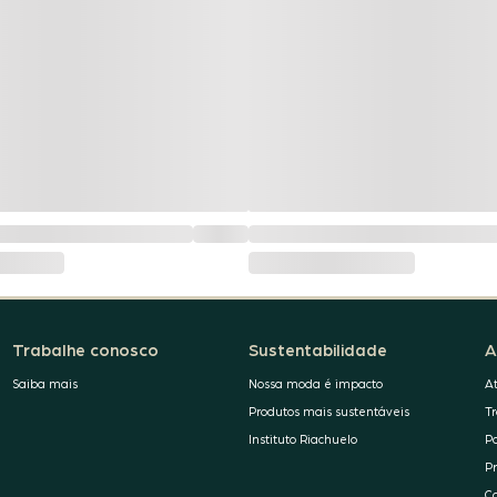
Trabalhe conosco
Sustentabilidade
A
Saiba mais
Nossa moda é impacto
A
Produtos mais sustentáveis
T
Instituto Riachuelo
P
P
C