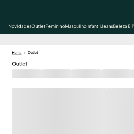
Novidades
Outlet
Feminino
Masculino
Infantil
Jeans
Beleza E 
Home
/
Outlet
Outlet