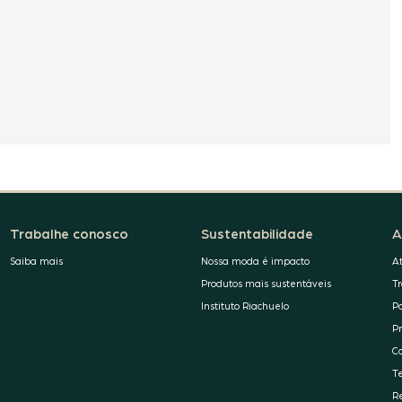
Trabalhe conosco
Sustentabilidade
A
Saiba mais
Nossa moda é impacto
A
Produtos mais sustentáveis
T
Instituto Riachuelo
P
P
C
T
R