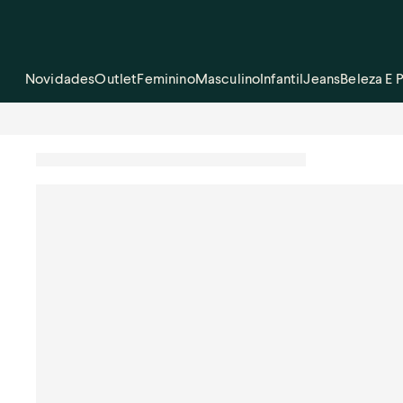
Novidades
Outlet
Feminino
Masculino
Infantil
Jeans
Beleza E 