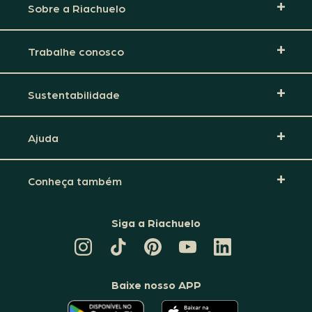
Sobre a Riachuelo
Trabalhe conosco
Sustentabilidade
Ajuda
Conheça também
Siga a Riachuelo
CANAL
TIKTOK
PINTEREST
DA
LINKEDIN
DA
DA
RIACHUELO
DA
RIACHUELO
RIACHUELO
NO
RIACHUELO
YOUTUBE
Baixe nosso APP
O
O
APLICATIVO
APLICATIVO