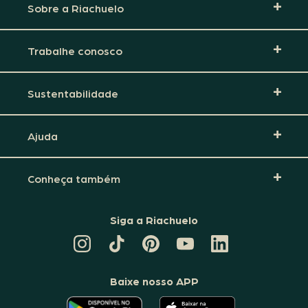
Sobre a Riachuelo
Trabalhe conosco
Sustentabilidade
Ajuda
Conheça também
Siga a Riachuelo
CANAL
TIKTOK
PINTEREST
DA
LINKEDIN
DA
DA
RIACHUELO
DA
RIACHUELO
RIACHUELO
NO
RIACHUELO
YOUTUBE
Baixe nosso APP
O
O
APLICATIVO
APLICATIVO