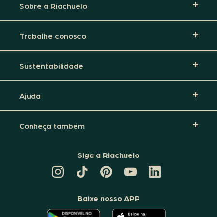
Sobre a Riachuelo
Trabalhe conosco
Sustentabilidade
Ajuda
Conheça também
Siga a Riachuelo
CANAL
TIKTOK
PINTEREST
DA
LINKEDIN
DA
DA
RIACHUELO
DA
RIACHUELO
RIACHUELO
NO
RIACHUELO
YOUTUBE
Baixe nosso APP
O
O
APLICATIVO
APLICATIVO