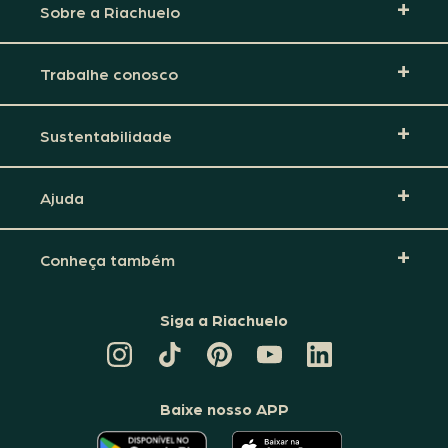
Sobre a Riachuelo
Trabalhe conosco
Sustentabilidade
Ajuda
Conheça também
Siga a Riachuelo
CANAL
TIKTOK
PINTEREST
DA
LINKEDIN
DA
DA
RIACHUELO
DA
RIACHUELO
RIACHUELO
NO
RIACHUELO
YOUTUBE
Baixe nosso APP
O
O
APLICATIVO
APLICATIVO