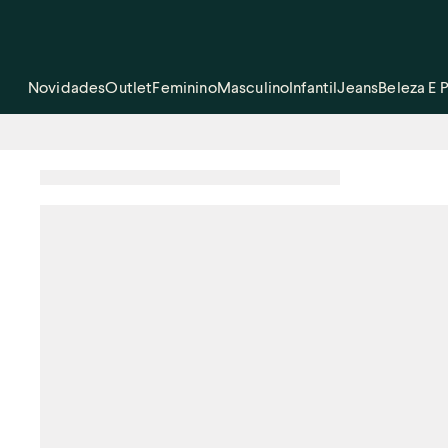
Novidades
Outlet
Feminino
Masculino
Infantil
Jeans
Beleza E 