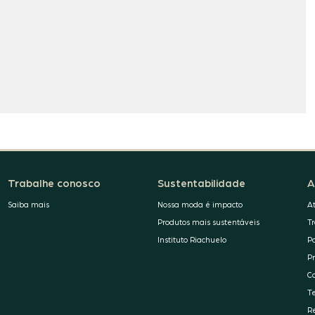
Trabalhe conosco
Sustentabilidade
A
Saiba mais
Nossa moda é impacto
A
Produtos mais sustentáveis
T
Instituto Riachuelo
P
P
C
T
R