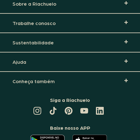
Sobre a Riachuelo
Trabalhe conosco
Sustentabilidade
Ajuda
Conheça também
Siga a Riachuelo
CANAL
TIKTOK
PINTEREST
DA
LINKEDIN
DA
DA
RIACHUELO
DA
RIACHUELO
RIACHUELO
NO
RIACHUELO
YOUTUBE
Baixe nosso APP
O
O
APLICATIVO
APLICATIVO