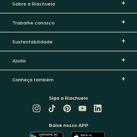
Sobre a Riachuelo
Trabalhe conosco
Sustentabilidade
Ajuda
Conheça também
Siga a Riachuelo
CANAL
TIKTOK
PINTEREST
DA
LINKEDIN
DA
DA
RIACHUELO
DA
RIACHUELO
RIACHUELO
NO
RIACHUELO
YOUTUBE
Baixe nosso APP
O
O
APLICATIVO
APLICATIVO